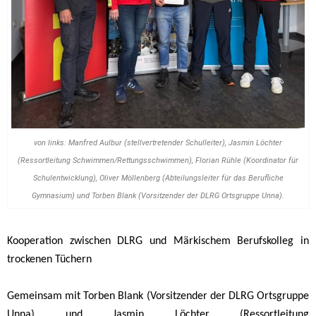
von links: Manfred Aulbur (stellvertretender Schulleiter), Jasmin Löchter
(Ressortleitung Schwimmen/Rettungsschwimmen), Florian Rühle (Koordinator für
Schulentwicklung), Oliver Möllenberg (Abteilungsleiter für das Berufliche
Gymnasium) und Torben Blank (Vorsitzender der DLRG Ortsgruppe Unna).
Kooperation zwischen DLRG und Märkischem Berufskolleg in
trockenen Tüchern
Gemeinsam mit Torben Blank (Vorsitzender der DLRG Ortsgruppe
Unna) und Jasmin Löchter (Ressortleitung