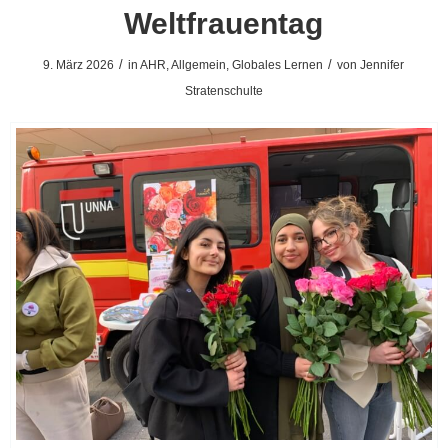
Weltfrauentag
/
/
9. März 2026
in
AHR
,
Allgemein
,
Globales Lernen
von
Jennifer
Stratenschulte