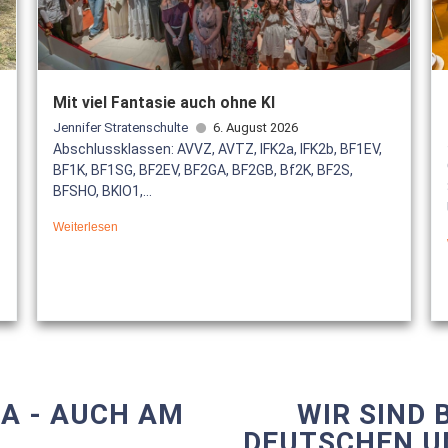
Mit viel Fantasie auch ohne KI
Jennifer Stratenschulte
6. August 2026
Abschlussklassen: AVVZ, AVTZ, IFK2a, IFK2b, BF1EV,
BF1K, BF1SG, BF2EV, BF2GA, BF2GB, Bf2K, BF2S,
BFSHO, BKIO1,...
Weiterlesen
NA - AUCH AM
WIR SIND 
DEUTSCHEN U