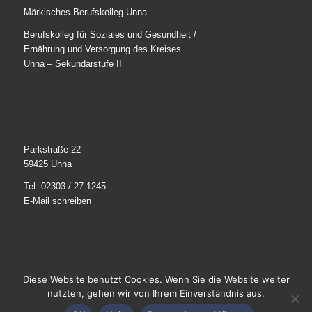
Märkisches Berufskolleg Unna
Berufskolleg für Soziales und Gesundheit /
Ernährung und Versorgung des Kreises
Unna – Sekundarstufe II
Parkstraße 22
59425 Unna
Tel: 02303 / 27-1245
E-Mail schreiben
Diese Website benutzt Cookies. Wenn Sie die Website weiter
© 2025
Märkisches Berufskolleg Unna
. Alle Rechte
nutzten, gehen wir von Ihrem Einverständnis aus.
vorbehalten.