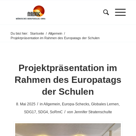
Du bist hier:
Startseite
/
Allgemein
/
Projektpräsentation im Rahmen des Europatags der Schulen
Projektpräsentation im
Rahmen des Europatags
der Schulen
/
8. Mai 2025
in
Allgemein
,
Europa-Schecks
,
Globales Lernen
,
/
SDG17
,
SDG4
,
SoRmC
von
Jennifer Stratenschulte