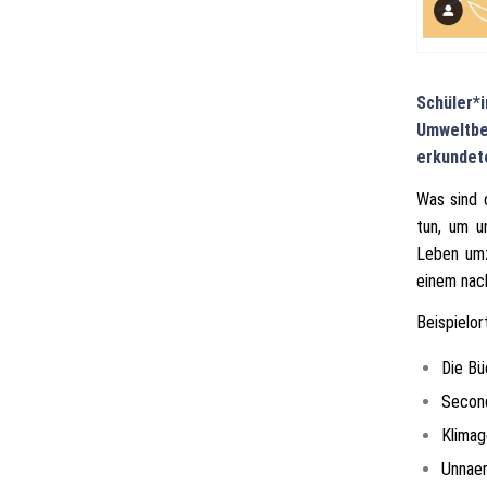
Schüler*
Umweltb
erkundete
Was sind 
tun, um u
Leben umz
einem nach
Beispielor
Die Bü
Secon
Klimag
Unnaer