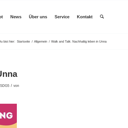
ot
News
Über uns
Service
Kontakt
u bist hier:
Startseite
/
Allgemein
/
Walk and Talk: Nachhaltig leben in Unna
 Unna
/
SDG5
von