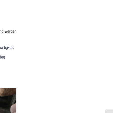
und werden
altigkeit
leg