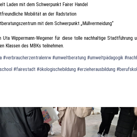
elt Laden mit dem Schwerpunkt Fairer Handel
freundliche Mobilität an der Radstation
beratungszentrum mit dem Schwerpunkt „Müllvermeidung“
n Uta Wippermann-Wegener für diese tolle nachhaltige Stadtführung 
ren Klassen des MBKs teilnehmen.
a
#verbraucherzentralenrw
#umweltberatung
#umweltpädagogik
#nachh
eschool
#fairestadt
#ökologischebildung
#erzieherausbildung
#berufskol