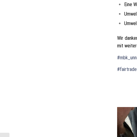
Eine W
Umwelt
Umwelt
Wir danke
mit weite
#mbk_unn
#fairtrad