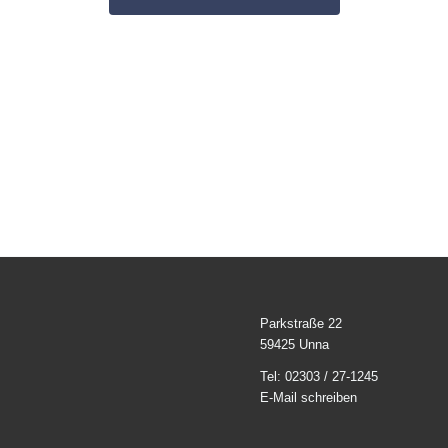
Parkstraße 22
59425 Unna
Tel: 02303 / 27-1245
E-Mail schreiben