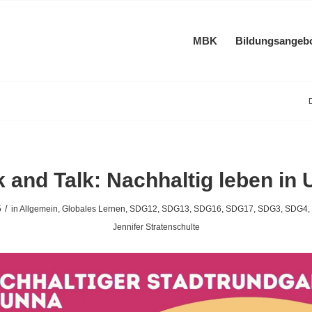
MBK
Bildungsangeb
D
 and Talk: Nachhaltig leben in
/
5
in
Allgemein
,
Globales Lernen
,
SDG12
,
SDG13
,
SDG16
,
SDG17
,
SDG3
,
SDG4
,
Jennifer Stratenschulte