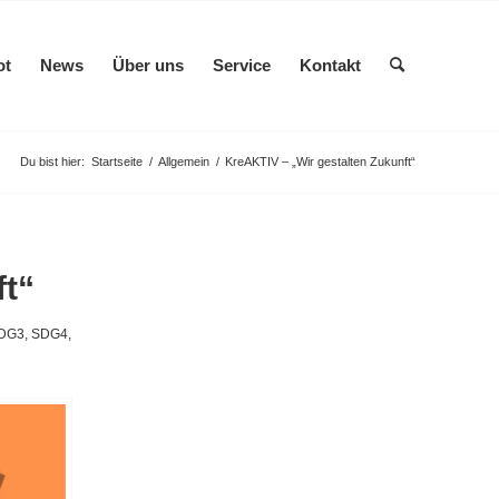
ot
News
Über uns
Service
Kontakt
Du bist hier:
Startseite
/
Allgemein
/
KreAKTIV – „Wir gestalten Zukunft“
ft“
DG3
,
SDG4
,