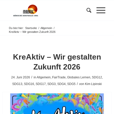
Du bist hier:
Startseite
/
Allgemein
/
KreAktiv – Wir gestalten Zukunft 2026
KreAktiv – Wir gestalten
Zukunft 2026
/
24. Juni 2026
in
Allgemein
,
FairTrade
,
Globales Lernen
,
SDG12
,
/
SDG13
,
SDG16
,
SDG17
,
SDG3
,
SDG4
,
SDG5
von
Kim Lipinski