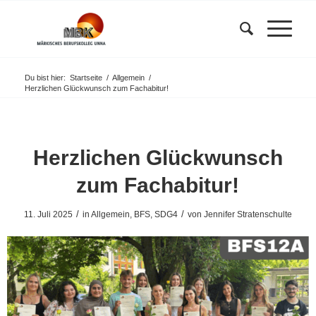
Du bist hier:
Startseite
/
Allgemein
/
Herzlichen Glückwunsch zum Fachabitur!
Herzlichen Glückwunsch
zum Fachabitur!
/
/
11. Juli 2025
in
Allgemein
,
BFS
,
SDG4
von
Jennifer Stratenschulte