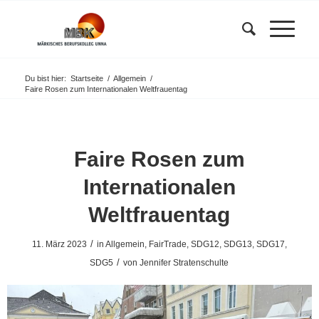
Du bist hier:
Startseite
/
Allgemein
/
Faire Rosen zum Internationalen Weltfrauentag
Faire Rosen zum
Internationalen
Weltfrauentag
/
11. März 2023
in
Allgemein
,
FairTrade
,
SDG12
,
SDG13
,
SDG17
,
/
SDG5
von
Jennifer Stratenschulte