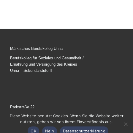
Märkisches Berufskolleg Unna
Berufskolleg für Soziales und Gesundheit /
Ernährung und Versorgung des Kreises
Unna – Sekundarstufe II
Parkstraße 22
59425 Unna
Diese Website benutzt Cookies. Wenn Sie die Website weiter
nutzten, gehen wir von Ihrem Einverständnis aus.
Tel: 02303 / 27-1245
E-Mail schreiben
OK
Nein
Datenschutzerklärung