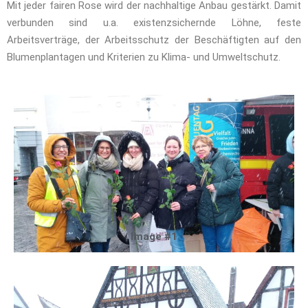
Mit jeder
fairen Rose
wird der nachhaltige Anbau gestärkt
. D
amit
ver
bunden
sind
u.a. existenzsichernde Löhne
, feste
Arbeitsverträge
,
der Arbeitsschutz der Beschäftigten
auf den
Blumenplantagen
und Kriterien zu Klima- und Umweltschutz.
Image #1