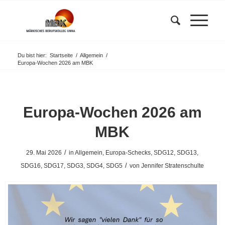
Du bist hier:
Startseite
/
Allgemein
/
Europa-Wochen 2026 am MBK
Europa-Wochen 2026 am
MBK
/
29. Mai 2026
in
Allgemein
,
Europa-Schecks
,
SDG12
,
SDG13
,
/
SDG16
,
SDG17
,
SDG3
,
SDG4
,
SDG5
von
Jennifer Stratenschulte