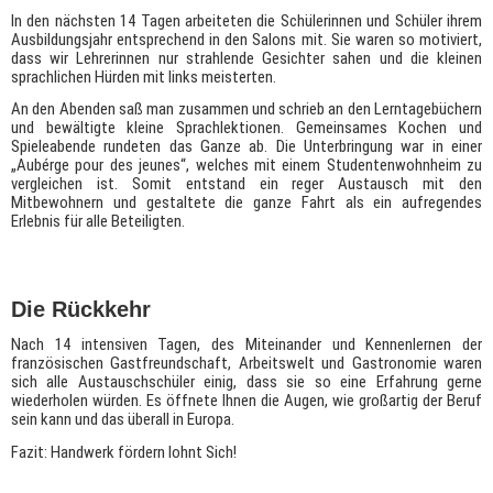
In den nächsten 14 Tagen arbeiteten die Schülerinnen und Schüler ihrem
Ausbildungsjahr entsprechend in den Salons mit. Sie waren so motiviert,
dass wir Lehrerinnen nur strahlende Gesichter sahen und die kleinen
sprachlichen Hürden mit links meisterten.
An den Abenden saß man zusammen und schrieb an den Lerntagebüchern
und bewältigte kleine Sprachlektionen. Gemeinsames Kochen und
Spieleabende rundeten das Ganze ab. Die Unterbringung war in einer
„Aubérge pour des jeunes“, welches mit einem Studentenwohnheim zu
vergleichen ist. Somit entstand ein reger Austausch mit den
Mitbewohnern und gestaltete die ganze Fahrt als ein aufregendes
Erlebnis für alle Beteiligten.
Die Rückkehr
Nach 14 intensiven Tagen, des Miteinander und Kennenlernen der
französischen Gastfreundschaft, Arbeitswelt und Gastronomie waren
sich alle Austauschschüler einig, dass sie so eine Erfahrung gerne
wiederholen würden. Es öffnete Ihnen die Augen, wie großartig der Beruf
sein kann und das überall in Europa.
Fazit: Handwerk fördern lohnt Sich!