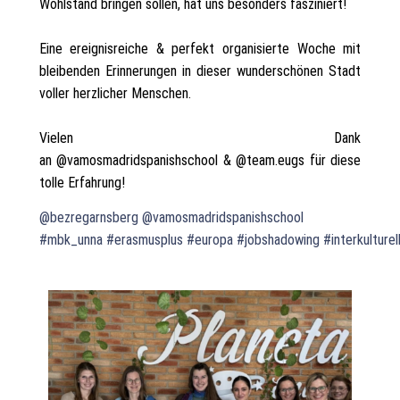
Wohlstand bringen sollen, hat uns besonders fasziniert!
Eine ereignisreiche & perfekt organisierte Woche mit
bleibenden Erinnerungen in dieser wunderschönen Stadt
voller herzlicher Menschen.
Vielen Dank
an
@vamosmadridspanishschool
&
@team.eugs
für diese
tolle Erfahrung!
@bezregarnsberg
@vamosmadridspanishschool
#mbk_unna
#erasmusplus
#europa
#jobshadowing
#interkulturel