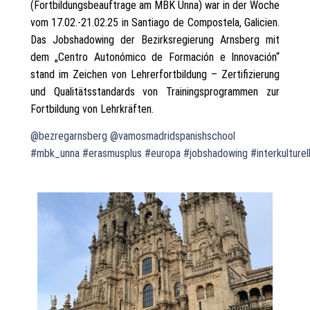
(Fortbildungsbeauftrage am MBK Unna) war in der Woche
vom 17.02.-21.02.25 in Santiago de Compostela, Galicien.
Das Jobshadowing der Bezirksregierung Arnsberg mit
dem „Centro Autonómico de Formación e Innovación“
stand im Zeichen von Lehrerfortbildung – Zertifizierung
und Qualitätsstandards von Trainingsprogrammen zur
Fortbildung von Lehrkräften.
@bezregarnsberg
@vamosmadridspanishschool
#mbk_unna
#erasmusplus
#europa
#jobshadowing
#interkulturel