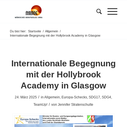
Du bist hier:
Startseite
/
Allgemein
/
Internationale Begegnung mit der Hollybrook Academy in Glasgow
Internationale Begegnung
mit der Hollybrook
Academy in Glasgow
/
24. März 2025
in
Allgemein
,
Europa-Schecks
,
SDG17
,
SDG4
,
/
TeamUp!
von
Jennifer Stratenschulte