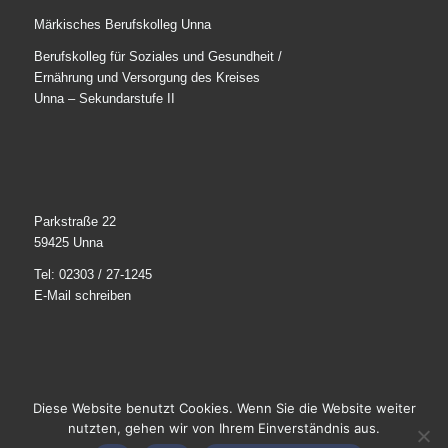
Märkisches Berufskolleg Unna
Berufskolleg für Soziales und Gesundheit /
Ernährung und Versorgung des Kreises
Unna – Sekundarstufe II
Parkstraße 22
59425 Unna
Tel: 02303 / 27-1245
E-Mail schreiben
Diese Website benutzt Cookies. Wenn Sie die Website weiter
© 2025
Märkisches Berufskolleg Unna
. Alle Rechte
nutzten, gehen wir von Ihrem Einverständnis aus.
vorbehalten.