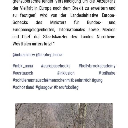
grenzüberschreitender Verständigung um die Akzeptanz
der Vielfalt in Europa nach dem Brexit zu erweitern und
zu festigen“ wird von der Landesinitiative Europa-
Schecks des Ministers für Bundes- und
Europaangelegenheiten, Internationales sowie Medien
und Chef der Staatskanzlei des Landes Nordrhein-
Westfalen unterstützt.“
@mbeim.nrw
@hephep.hurra
#mbk_unna
#europaschecks
#hollybrookacademy
#austausch
#inklusion
#teilhabe
#schüleraustausch
#menschenmitbeeinträchtigung
#schottland
#glasgow
#berufskolleg