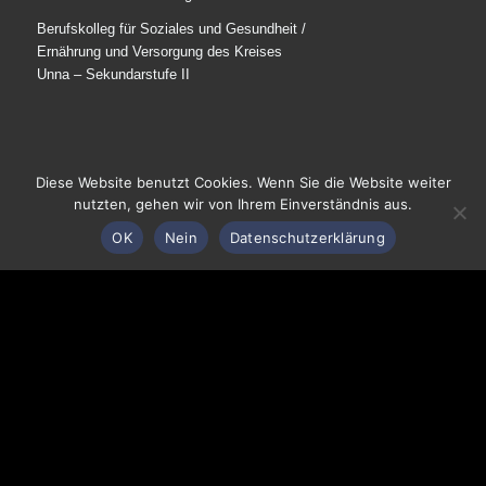
Berufskolleg für Soziales und Gesundheit /
Ernährung und Versorgung des Kreises
Unna – Sekundarstufe II
Diese Website benutzt Cookies. Wenn Sie die Website weiter
nutzten, gehen wir von Ihrem Einverständnis aus.
Parkstraße 22
59425 Unna
OK
Nein
Datenschutzerklärung
Tel: 02303 / 27-1245
E-Mail schreiben
© 2025
Märkisches Berufskolleg Unna
. Alle Rechte
vorbehalten.
Impressum / Datenschutz