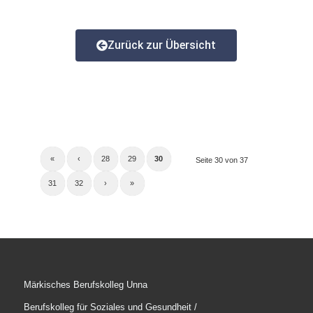
Zurück zur Übersicht
«
‹
28
29
30
Seite 30 von 37
31
32
›
»
Märkisches Berufskolleg Unna
Berufskolleg für Soziales und Gesundheit /