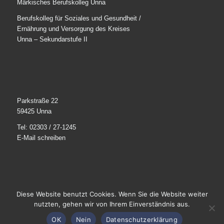
Märkisches Berufskolleg Unna
Berufskolleg für Soziales und Gesundheit /
Ernährung und Versorgung des Kreises
Unna – Sekundarstufe II
Parkstraße 22
59425 Unna
Tel: 02303 / 27-1245
E-Mail schreiben
Diese Website benutzt Cookies. Wenn Sie die Website weiter
© 2025
Märkisches Berufskolleg Unna
. Alle Rechte
nutzten, gehen wir von Ihrem Einverständnis aus.
vorbehalten.
OK
Nein
Datenschutzerklärung
Impressum / Datenschutz