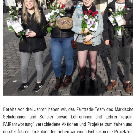
Bereits vor drei Jahren haben wir, das Fairtrade-Team des Märkisch
Schülerinnen und Schüler sowie Lehrerinnen und Lehrer reg
FAIRantwortung“ verschiedene Aktionen und Projekte zum fairen und 
durchzuführen. Im Folgenden geben wir einen Einblick in die Projekt