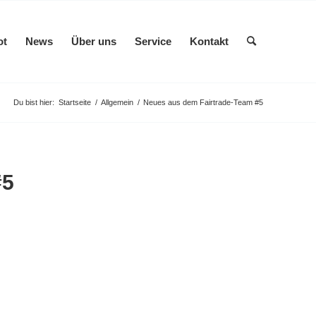
ot
News
Über uns
Service
Kontakt
Du bist hier:
Startseite
/
Allgemein
/
Neues aus dem Fairtrade-Team #5
#5