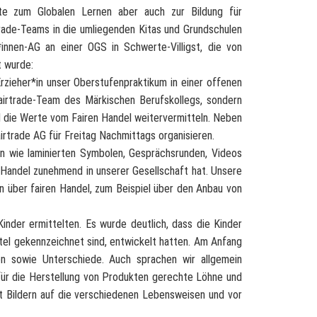
e zum Globalen Lernen aber auch zur Bildung für
trade-Teams in die umliegenden Kitas und Grundschulen
*innen-AG an einer OGS in Schwerte-Villigst, die von
t wurde:
rzieher*in unser Oberstufenpraktikum in einer offenen
Fairtrade-Team des Märkischen Berufskollegs, sondern
d die Werte vom Fairen Handel weitervermitteln. Neben
irtrade AG für Freitag Nachmittags organisieren.
en wie laminierten Symbolen, Gesprächsrunden, Videos
e Handel zunehmend in unserer Gesellschaft hat. Unsere
 über fairen Handel, zum Beispiel über den Anbau von
inder ermittelten. Es wurde deutlich, dass die Kinder
ttel gekennzeichnet sind, entwickelt hatten. Am Anfang
 sowie Unterschiede. Auch sprachen wir allgemein
 für die Herstellung von Produkten gerechte Löhne und
t Bildern auf die verschiedenen Lebensweisen und vor