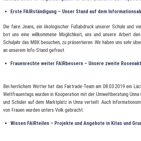
Erste FAIRständigung – Unser Stand auf dem Informationsab
Die faire Jeans, ein ökologischer Fußabdruck unserer Schule und vi
bot uns eine willkommene Möglichkeit, uns und unsere Arbeit de
Schuljahr das MBK besuchen, zu präsentieren. Wir haben uns sehr übe
an unserem Info-Stand gefreut.
Frauenrechte weiter FAIRbessern – Unsere zweite Rosenak
Bei herrlichem Wetter hat das Fairtrade-Team am 08.03.2019 ein Läch
Weltfrauentags wurden in Kooperation mit der Umweltberatung Unna ü
und Schüler auf dem Marktplatz in Unna verteilt. Auch Informationsm
von Frauen wurden unters Volk gebracht.
Wissen FAIRteilen – Projekte und Angebote in Kitas und Gr