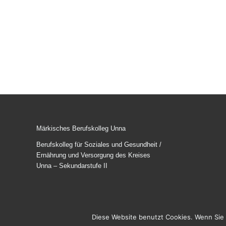
Märkisches Berufskolleg Unna
Berufskolleg für Soziales und Gesundheit /
Ernährung und Versorgung des Kreises
Unna – Sekundarstufe II
Diese Website benutzt Cookies. Wenn Sie 
© 2025
Märkisches Berufskolleg Unna
. Alle Rechte vorbe