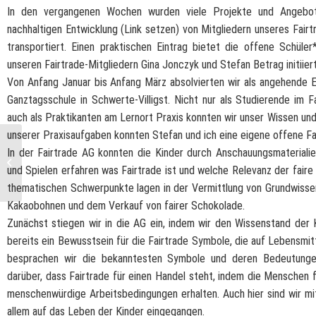
In den vergangenen Wochen wurden viele Projekte und Angebot
nachhaltigen Entwicklung (Link setzen) von Mitgliedern unseres Fair
transportiert. Einen praktischen Eintrag bietet die offene Schüler
unseren Fairtrade-Mitgliedern Gina Jonczyk und Stefan Betrag initiier
Von Anfang Januar bis Anfang März absolvierten wir als angehende E
Ganztagsschule in Schwerte-Villigst. Nicht nur als Studierende im 
auch als Praktikanten am Lernort Praxis konnten wir unser Wissen un
unserer Praxisaufgaben konnten Stefan und ich eine eigene offene Fa
AHR G12 gewinnt das
In der Fairtrade AG konnten die Kinder durch Anschauungsmateriali
Europaquiz des Europe
und Spielen erfahren was Fairtrade ist und welche Relevanz der fair
direct
thematischen Schwerpunkte lagen in der Vermittlung von Grundwissen
Informationszentrums
Dortm...
Kakaobohnen und dem Verkauf von fairer Schokolade.
Zunächst stiegen wir in die AG ein, indem wir den Wissenstand der K
bereits ein Bewusstsein für die Fairtrade Symbole, die auf Lebensmi
besprachen wir die bekanntesten Symbole und deren Bedeutungen
darüber, dass Fairtrade für einen Handel steht, indem die Menschen
menschenwürdige Arbeitsbedingungen erhalten. Auch hier sind wir mi
allem auf das Leben der Kinder eingegangen.