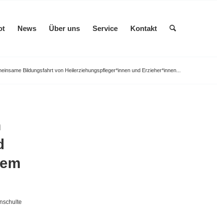
ot
News
Über uns
Service
Kontakt
insame Bildungsfahrt von Heilerziehungspfleger*innen und Erzieher*innen...
n
d
dem
enschulte