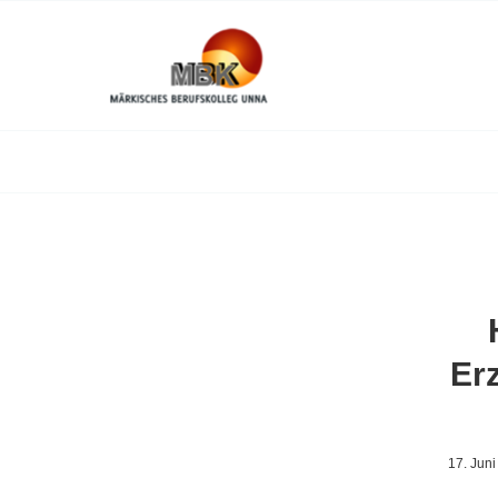
Er
17. Jun