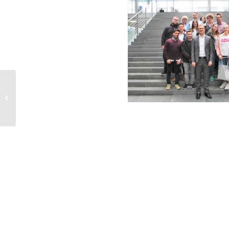
Neues aus dem
Fairtrade-Team #5