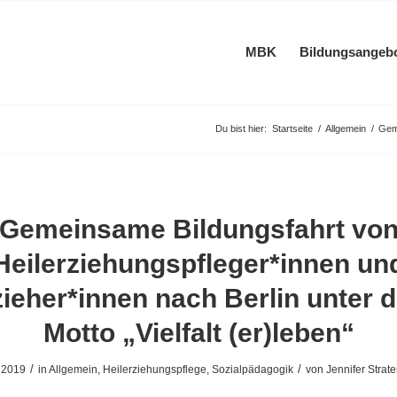
MBK
Bildungsangeb
Du bist hier:
Startseite
/
Allgemein
/
Geme
Gemeinsame Bildungsfahrt vo
Heilerziehungspfleger*innen un
zieher*innen nach Berlin unter 
Motto „Vielfalt (er)leben“
/
/
i 2019
in
Allgemein
,
Heilerziehungspflege
,
Sozialpädagogik
von
Jennifer Strat