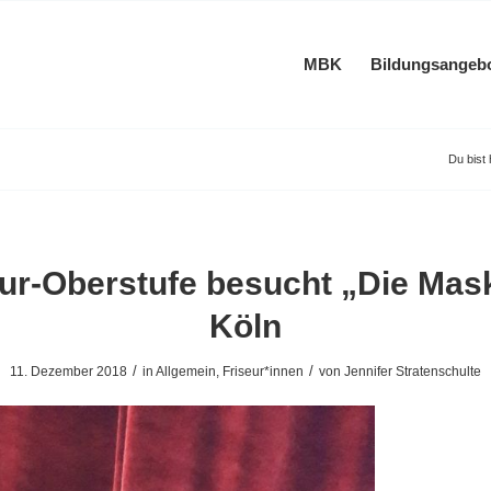
MBK
Bildungsangeb
Du bist 
eur-Oberstufe besucht „Die Mask
Köln
/
/
11. Dezember 2018
in
Allgemein
,
Friseur*innen
von
Jennifer Stratenschulte