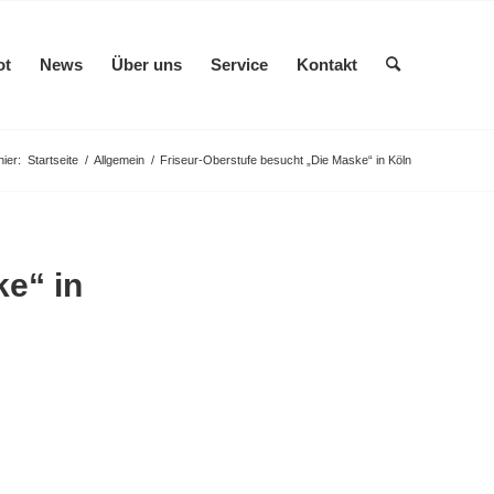
ot
News
Über uns
Service
Kontakt
hier:
Startseite
/
Allgemein
/
Friseur-Oberstufe besucht „Die Maske“ in Köln
e“ in