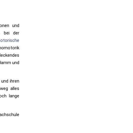
ionen und
h bei der
torische
chomotorik
deckendes
n Hamm und
 und ihren
weg alles
och lange
 Fachschule