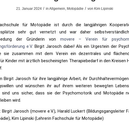
/
/
21. Januar 2024
in
Allgemein
,
Motopädie
von
Kim Lipinski
achschule für Motopädie ist durch die langjährigen Kooperat
msplätze sehr gut vernetzt und war daher selbstverständlic
hiedung der Gründerin von
movere – Verein für psychomo
ngsförderung e.V.
Birgit Jarosch dabei! Als ein Urgestein der Psy
te sie zusammen mit dem Verein ein dezentrales und flächen
ür Kinder mit ärztlich bescheinigten Therapiebedarf in den Kreise
f.
n Birgit Jarosch für ihre langjährige Arbeit, ihr Durchhaltevermögen
swillen und wünschen ihr auf ihrem weiteren bewegten Lebens
r sind uns sicher, dass sie der Psychomotorik und Motopädie n
leiben wird.
l.: Birgit Jarosch (movere e.V.), Harald Luckert (Bildungsgangsleiter
ädie), Kim Lipinski (Lehrerin Fachschule für Motopädie)