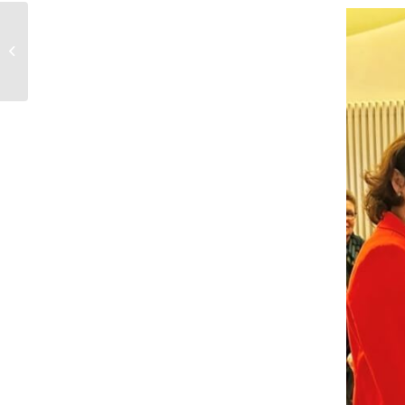
Eine lehrreiche Tradition
– Schülerinnen und
Schüler beim BvB