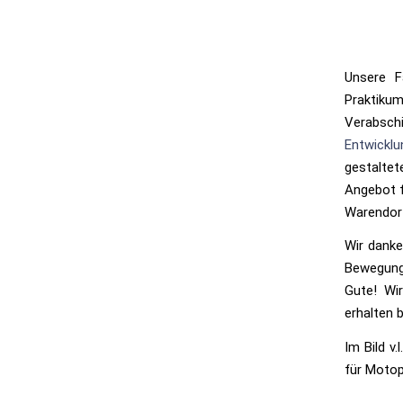
Unsere F
Praktiku
Verabsc
Entwicklu
gestalte
Angebot f
Warendor
Wir danke
Bewegung
Gute! Wi
erhalten b
Im Bild v.
für Motop