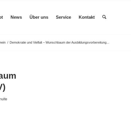
ot
News
Über uns
Service
Kontakt
mein
/
Demokratie und Vielfalt – Wunschbaum der Ausbildungsvorbereitung...
baum
V)
hulte