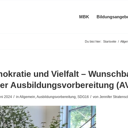
MBK
Bildungsangeb
Du bist hier:
Startseite
/
Allge
okratie und Vielfalt – Wunsch
er Ausbildungsvorbereitung (A
/
/
uni 2024
in
Allgemein
,
Ausbildungsvorbereitung
,
SDG16
von
Jennifer Stratensc