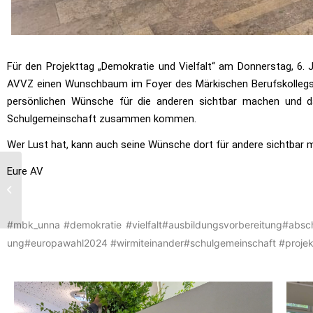
Für den Projekttag „Demokratie und Vielfalt“ am Donnerstag, 6. J
AVVZ einen Wunschbaum im Foyer des Märkischen Berufskollegs ge
persönlichen Wünsche für die anderen sichtbar machen und dami
Schulgemeinschaft zusammen kommen.
Wer Lust hat, kann auch seine Wünsche dort für andere sichtbar 
Eure AV
Exkursion ins Haus der
Geschichte FSU1&
AHRG12
#mbk_unna
#demokratie
#vielfalt
#ausbildungsvorbereitung
#absch
ung
#europawahl2024
#wirmiteinander
#schulgemeinschaft
#projek