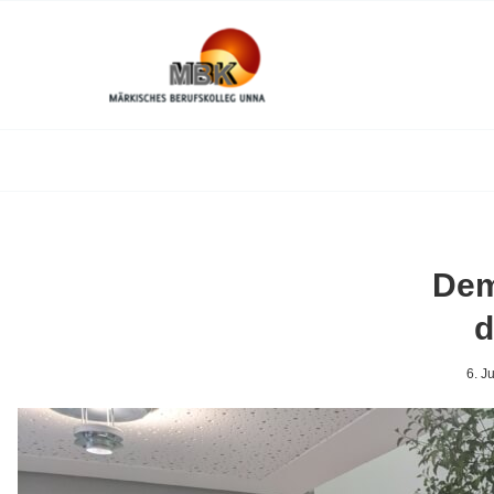
Dem
d
6. J