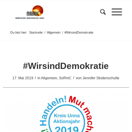
Du bist hier:
Startseite
/
Allgemein
/
#WirsindDemokratie
#WirsindDemokratie
/
/
17. Mai 2019
in
Allgemein
,
SoRmC
von
Jennifer Stratenschulte