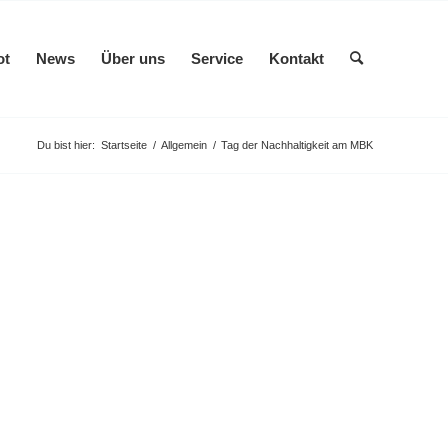
ot
News
Über uns
Service
Kontakt
Du bist hier:
Startseite
/
Allgemein
/
Tag der Nachhaltigkeit am MBK