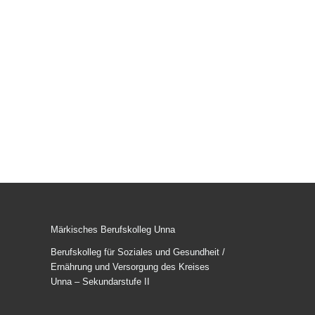
Märkisches Berufskolleg Unna
Berufskolleg für Soziales und Gesundheit /
Ernährung und Versorgung des Kreises
Unna – Sekundarstufe II