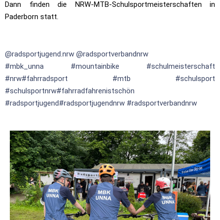
Dann finden die NRW-MTB-Schulsportmeisterschaften in
Paderborn statt.
@radsportjugend.nrw
@radsportverbandnrw
#mbk_unna
#mountainbike
#schulmeisterschaft
#nrw
#fahrradsport
#mtb
#schulsport
#schulsportnrw
#fahrradfahrenistschön
#radsportjugend
#radsportjugendnrw
#radsportverbandnrw