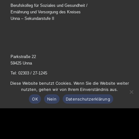
Berufskolleg für Soziales und Gesundheit /
Ernährung und Versorgung des Kreises
Unna – Sekundarstufe II
Parkstraße 22
59425 Unna
Tel: 02303 / 27-1245
E-Mail schreiben
Diese Website benutzt Cookies. Wenn Sie die Website weiter
nutzten, gehen wir von Ihrem Einverständnis aus.
OK
Nein
Datenschutzerklärung
© 2025
Märkisches Berufskolleg Unna
. Alle Rechte
vorbehalten.
Impressum / Datenschutz