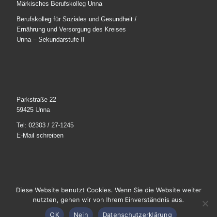
Märkisches Berufskolleg Unna
Berufskolleg für Soziales und Gesundheit /
Ernährung und Versorgung des Kreises
Unna – Sekundarstufe II
Parkstraße 22
59425 Unna
Tel: 02303 / 27-1245
E-Mail schreiben
Diese Website benutzt Cookies. Wenn Sie die Website weiter
© 2025
Märkisches Berufskolleg Unna
. Alle Rechte
nutzten, gehen wir von Ihrem Einverständnis aus.
vorbehalten.
OK
Nein
Datenschutzerklärung