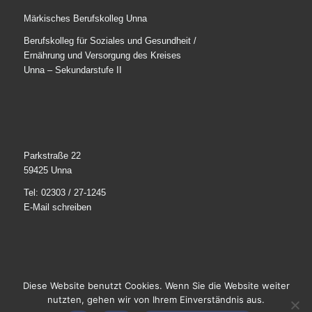
Märkisches Berufskolleg Unna
Berufskolleg für Soziales und Gesundheit /
Ernährung und Versorgung des Kreises
Unna – Sekundarstufe II
Parkstraße 22
59425 Unna
Tel: 02303 / 27-1245
E-Mail schreiben
Diese Website benutzt Cookies. Wenn Sie die Website weiter
© 2025
Märkisches Berufskolleg Unna
. Alle Rechte
nutzten, gehen wir von Ihrem Einverständnis aus.
vorbehalten.