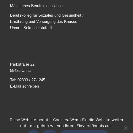
Märkisches Berufskolleg Unna
Berufskolleg für Soziales und Gesundheit /
Ernährung und Versorgung des Kreises
Unna – Sekundarstufe II
Parkstraße 22
59425 Unna
Tel: 02303 / 27-1245
E-Mail schreiben
Diese Website benutzt Cookies. Wenn Sie die Website weiter
© 2025
Märkisches Berufskolleg Unna
. Alle Rechte
nutzten, gehen wir von Ihrem Einverständnis aus.
vorbehalten.