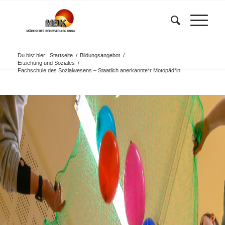
Du bist hier:
Startseite
/
Bildungsangebot
/
Erziehung und Soziales
/
Fachschule des Sozialwesens – Staatlich anerkannte*r Motopäd*in