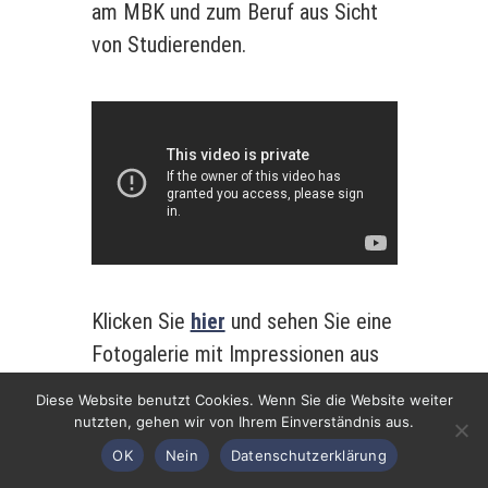
am MBK und zum Beruf aus Sicht
von Studierenden.
Klicken Sie
hier
und sehen Sie eine
Fotogalerie mit Impressionen aus
unserem Motopädie-Unterricht und
Diese Website benutzt Cookies. Wenn Sie die Website weiter
aus dem Schulleben.
nutzten, gehen wir von Ihrem Einverständnis aus.
OK
Nein
Datenschutzerklärung