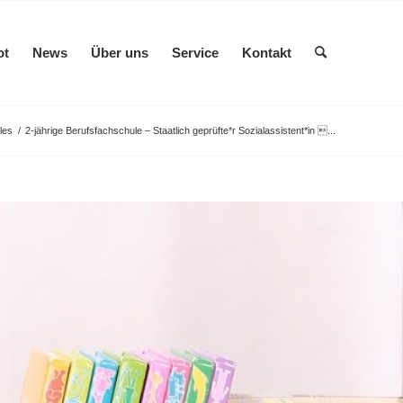
ot
News
Über uns
Service
Kontakt
les
/
2-jährige Berufsfachschule – Staatlich geprüfte*r Sozialassistent*in ...