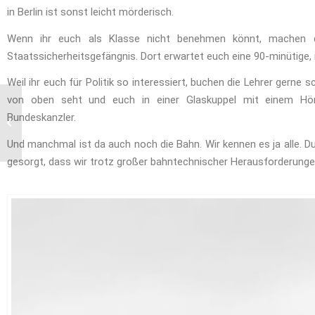
in Berlin ist sonst leicht mörderisch.
Wenn ihr euch als Klasse nicht benehmen könnt, machen di
Staatssicherheitsgefängnis. Dort erwartet euch eine 90-minütige,
Weil ihr euch für Politik so interessiert, buchen die Lehrer gerne
von oben seht und euch in einer Glaskuppel mit einem Hörsp
Besuch der Inklusions –
Bundeskanzler.
AG des Märkischen
Berufskollgs an der
Und manchmal ist da auch noch die Bahn. Wir kennen es ja alle. D
Hollybrook...
gesorgt, dass wir trotz großer bahntechnischer Herausforderung