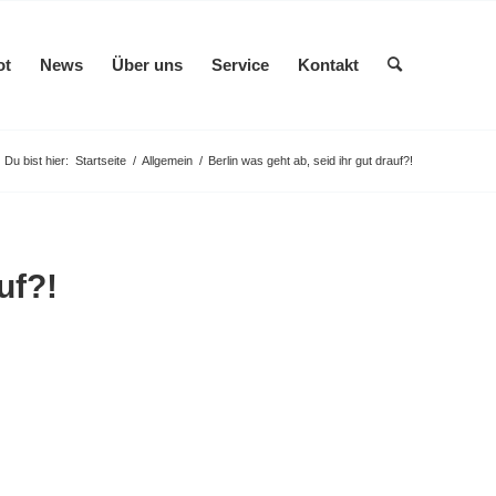
ot
News
Über uns
Service
Kontakt
Du bist hier:
Startseite
/
Allgemein
/
Berlin was geht ab, seid ihr gut drauf?!
uf?!