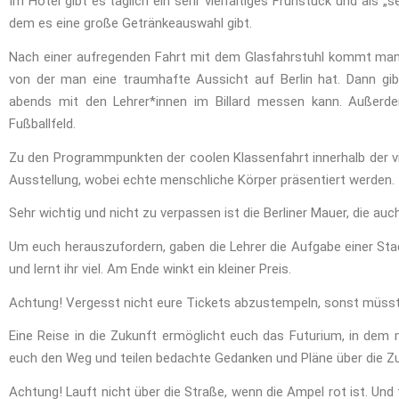
Im Hotel gibt es täglich ein sehr vielfältiges Frühstück und als 
dem es eine große Getränkeauswahl gibt.
Nach einer aufregenden Fahrt mit dem Glasfahrstuhl kommt man a
von der man eine traumhafte Aussicht auf Berlin hat. Dann gi
abends mit den Lehrer*innen im Billard messen kann. Außerd
Fußballfeld.
Zu den Programmpunkten der coolen Klassenfahrt innerhalb der vi
Ausstellung, wobei echte menschliche Körper präsentiert werden.
Sehr wichtig und nicht zu verpassen ist die Berliner Mauer, die au
Um euch herauszufordern, gaben die Lehrer die Aufgabe einer Stad
und lernt ihr viel. Am Ende winkt ein kleiner Preis.
Achtung! Vergesst nicht eure Tickets abzustempeln, sonst müsst
Eine Reise in die Zukunft ermöglicht euch das Futurium, in dem
euch den Weg und teilen bedachte Gedanken und Pläne über die Zu
Achtung! Lauft nicht über die Straße, wenn die Ampel rot ist. Und f