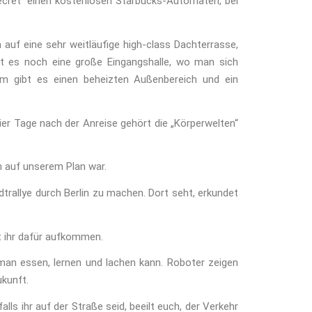
„secret“ einen kostenlosen Starbucks-Automaten, bei
uf eine sehr weitläufige high-class Dachterrasse,
bt es noch eine große Eingangshalle, wo man sich
em gibt es einen beheizten Außenbereich und ein
er Tage nach der Anreise gehört die „Körperwelten“
ch auf unserem Plan war.
trallye durch Berlin zu machen. Dort seht, erkundet
 ihr dafür aufkommen.
 man essen, lernen und lachen kann. Roboter zeigen
kunft.
alls ihr auf der Straße seid, beeilt euch, der Verkehr