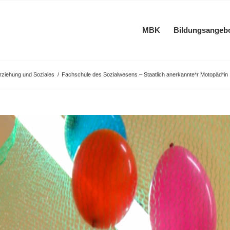
MBK
Bildungsangeb
rziehung und Soziales
/
Fachschule des Sozialwesens – Staatlich anerkannte*r Motopäd*in