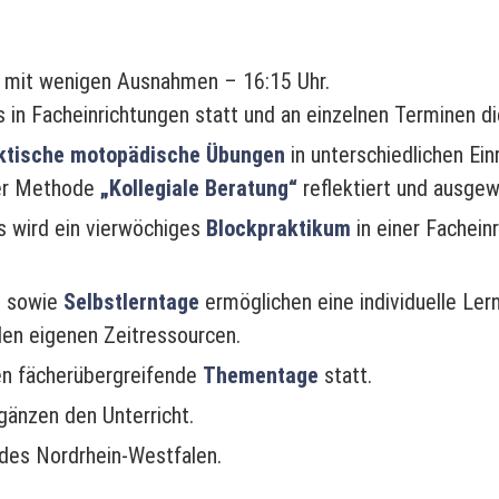
 – mit wenigen Ausnahmen – 16:15 Uhr.
 in Facheinrichtungen statt und an einzelnen Terminen die
ktische motopädische Übungen
in unterschiedlichen Einr
der Methode
„Kollegiale Beratung“
reflektiert und ausge
s wird ein vierwöchiges
Blockpraktikum
in einer Fachein
e
sowie
Selbstlerntage
ermöglichen eine individuelle Ler
den eigenen Zeitressourcen.
en fächerübergreifende
Thementage
statt.
gänzen den Unterricht.
ndes Nordrhein-Westfalen.