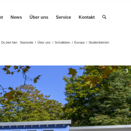
ot
News
Über uns
Service
Kontakt
Du bist hier:
Startseite
/
Über uns
/
Schulleben
/
Europa
/
Studienfahrten