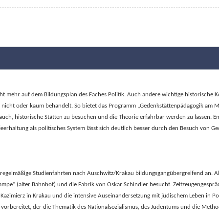
cht mehr auf dem Bildungsplan des Faches Politik. Auch andere wichtige historische
gar nicht oder kaum behandelt. So bietet das Programm „Gedenkstättenpädagogik am MB
auch, historische Stätten zu besuchen und die Theorie erfahrbar werden zu lassen. E
erhaltung als politisches System lässt sich deutlich besser durch den Besuch von G
regelmäßige Studienfahrten nach Auschwitz/Krakau bildungsgangübergreifend an. Als 
denrampe“ (alter Bahnhof) und die Fabrik von Oskar Schindler besucht. Zeitzeugeng
Kazimierz in Krakau und die intensive Auseinandersetzung mit jüdischem Leben in Po
orbereitet, der die Thematik des Nationalsozialismus, des Judentums und die Methodi