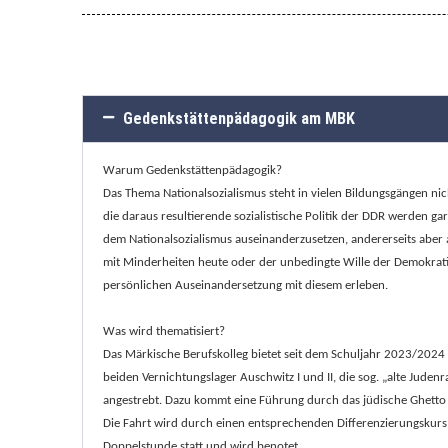
Gedenkstättenpädagogik am MBK
Warum Gedenkstättenpädagogik?
Das Thema Nationalsozialismus steht in vielen Bildungsgängen ni
die daraus resultierende sozialistische Politik der DDR werden 
dem Nationalsozialismus auseinanderzusetzen, andererseits aber 
mit Minderheiten heute oder der unbedingte Wille der Demokratie
persönlichen Auseinandersetzung mit diesem erleben.
Was wird thematisiert?
Das Märkische Berufskolleg bietet seit dem Schuljahr 2023/2024 
beiden Vernichtungslager Auschwitz I und II, die sog. „alte Ju
angestrebt. Dazu kommt eine Führung durch das jüdische Ghetto 
Die Fahrt wird durch einen entsprechenden Differenzierungskurs v
Doppelstunde statt und wird benotet.