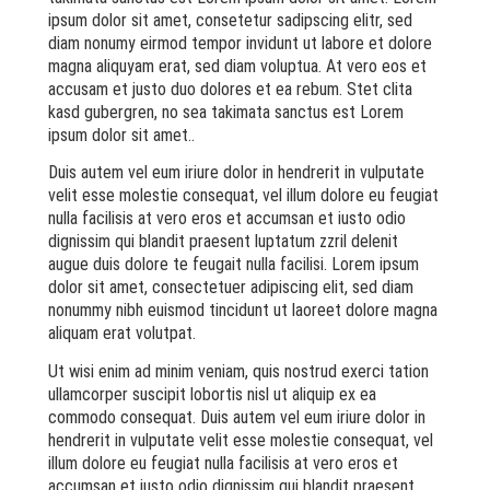
ipsum dolor sit amet, consetetur sadipscing elitr, sed
diam nonumy eirmod tempor invidunt ut labore et dolore
magna aliquyam erat, sed diam voluptua. At vero eos et
accusam et justo duo dolores et ea rebum. Stet clita
kasd gubergren, no sea takimata sanctus est Lorem
ipsum dolor sit amet..
Duis autem vel eum iriure dolor in hendrerit in vulputate
velit esse molestie consequat, vel illum dolore eu feugiat
nulla facilisis at vero eros et accumsan et iusto odio
dignissim qui blandit praesent luptatum zzril delenit
augue duis dolore te feugait nulla facilisi. Lorem ipsum
dolor sit amet, consectetuer adipiscing elit, sed diam
nonummy nibh euismod tincidunt ut laoreet dolore magna
aliquam erat volutpat.
Ut wisi enim ad minim veniam, quis nostrud exerci tation
ullamcorper suscipit lobortis nisl ut aliquip ex ea
commodo consequat. Duis autem vel eum iriure dolor in
hendrerit in vulputate velit esse molestie consequat, vel
illum dolore eu feugiat nulla facilisis at vero eros et
accumsan et iusto odio dignissim qui blandit praesent