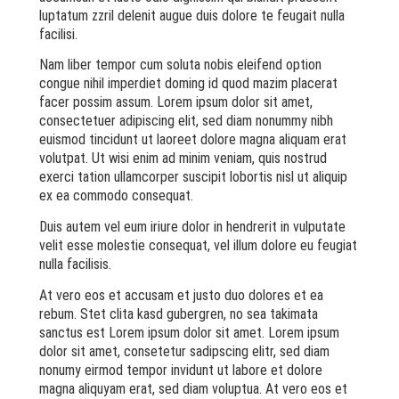
luptatum zzril delenit augue duis dolore te feugait nulla
facilisi.
Nam liber tempor cum soluta nobis eleifend option
congue nihil imperdiet doming id quod mazim placerat
facer possim assum. Lorem ipsum dolor sit amet,
consectetuer adipiscing elit, sed diam nonummy nibh
euismod tincidunt ut laoreet dolore magna aliquam erat
volutpat. Ut wisi enim ad minim veniam, quis nostrud
exerci tation ullamcorper suscipit lobortis nisl ut aliquip
ex ea commodo consequat.
Duis autem vel eum iriure dolor in hendrerit in vulputate
velit esse molestie consequat, vel illum dolore eu feugiat
nulla facilisis.
At vero eos et accusam et justo duo dolores et ea
rebum. Stet clita kasd gubergren, no sea takimata
sanctus est Lorem ipsum dolor sit amet. Lorem ipsum
dolor sit amet, consetetur sadipscing elitr, sed diam
nonumy eirmod tempor invidunt ut labore et dolore
magna aliquyam erat, sed diam voluptua. At vero eos et