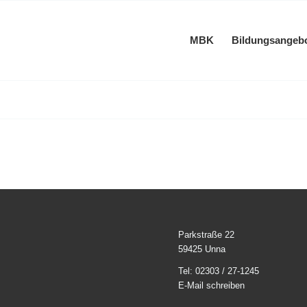
MBK
Bildungsangeb
Parkstraße 22
59425 Unna
Tel: 02303 / 27-1245
E-Mail schreiben