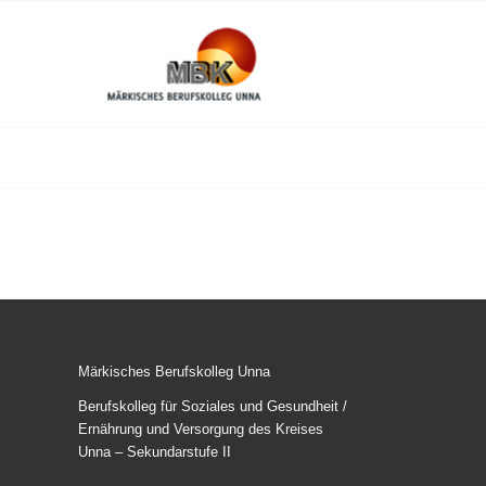
Märkisches Berufskolleg Unna
Berufskolleg für Soziales und Gesundheit /
Ernährung und Versorgung des Kreises
Unna – Sekundarstufe II