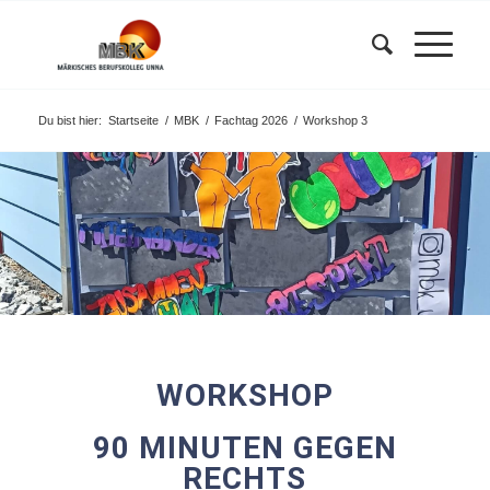
Du bist hier:
Startseite
/
MBK
/
Fachtag 2026
/
Workshop 3
WORKSHOP
90 MINUTEN GEGEN
RECHTS