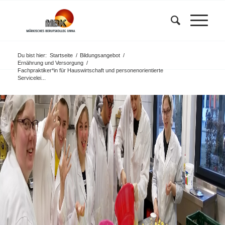
Du bist hier:
Startseite
/
Bildungsangebot
/
Ernährung und Versorgung
/
Fachpraktiker*in für Hauswirtschaft und personenorientierte
Servicelei...