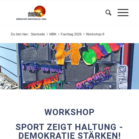
Du bist hier:
Startseite
/
MBK
/
Fachtag 2026
/
Workshop 8
WORKSHOP
SPORT ZEIGT HALTUNG -
DEMOKRATIE STÄRKEN!